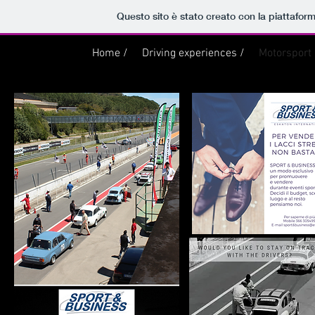
Questo sito è stato creato con la piattafor
Home /
Driving experiences /
Motorsport 