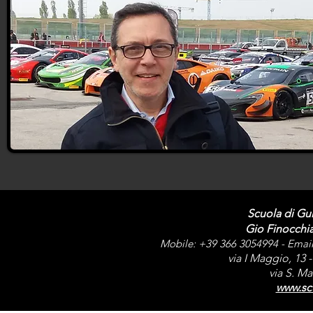
Scuola di Gui
Gio Finocchi
Mobile: +39 366 3054994 - Emai
via I Maggio, 13
via S. Ma
www.scu