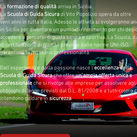
La
formazione di qualità
arriva in Sicilia.
La
Scuola di Guida Sicura
di Vito Popolizio
opera da oltre
vent'anni in tutta Italia
, Adesso le attività si svolgeranno a
in Sicilia per diventare un punto di riferimento per chi desi
accedere a percorsi di guida sicura e sportiva. La Scuola, d
di certificazione di qualità previste dalle norme UNI-ISO,
garantisce la massima professionalità.
Dall’esperienza e dalla passione nasce l’
eccellenza della
Scuola
di Guida Sicura
che offre
un’ampia offerta unica e
professionale
che si rivolge alle imprese per assolvere agli
obbloghi di legge previsti dal D.L. 81/2008 e a tutti coloro 
intendono guidare in
sicurezza
.